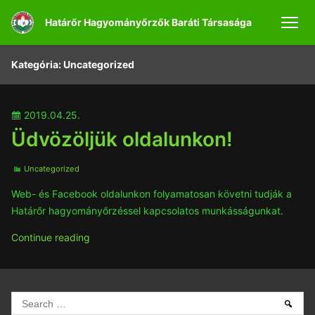
Skip
Határőr Hagyományőrzők Baráti Társasága
to
men
content
Kategória:
Uncategorized
Posted
2019.04.25.
on
Üdvözöljük oldalunkon!
Categories
Uncategorized
Web- és Facebook oldalunkon folyamatosan követni tudják a
Határőr hagyományőrzéssel kapcsolatos munkásságunkat.
Üdvözöljük
Continue reading
oldalunkon!
Search
Sear