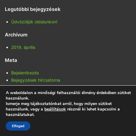
for:
Legutóbbi bejegyzések
Üdvözöljük oldalunkon!
Archívum
2019. április
Meta
Bejelentkezés
Bejegyzések hírcsatorna
Hozzászólások hírcsatorna
A weboldalon a minőségi felhasználói élmény érdekében sütiket
WordPress Magyarország
használunk.
Ismerje meg tájékoztatónkat arról, hogy milyen sütiket
Proudly powered by WordPress
|
Theme: Vanilla by
Toro_Unit
.
használunk, vagy a
beállítások
résznél ki lehet kapcsolni a
használatukat.
Elfogad